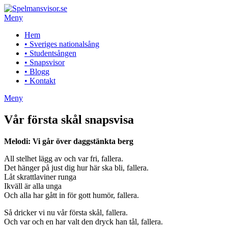
Hoppa
till
Meny
innehåll
Hem
• Sveriges nationalsång
• Studentsången
• Snapsvisor
• Blogg
• Kontakt
Meny
Vår första skål snapsvisa
Melodi: Vi går över daggstänkta berg
All stelhet lägg av och var fri, fallera.
Det hänger på just dig hur här ska bli, fallera.
Låt skrattlaviner runga
Ikväll är alla unga
Och alla har gått in för gott humör, fallera.
Så dricker vi nu vår första skål, fallera.
Och var och en har valt den dryck han tål, fallera.