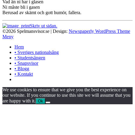
Vad än ni har i glasen
Ni måste bli i gasen
Berusad av skämt och gott humör, fallera.
Skriv ut sidan.
©2026 Spelmansvisor.se
| Design:
Newspaperly WordPress Theme
Meny
Hem
• Sveriges nationalsång
• Studentsången
• Snapsvisor
• Blogg
• Kontakt
We use cookies to ensure that we give you the best experience on
our website. If you continue to use this site we will assume that you
are happy with it.
Ok